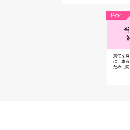
特徴4
当
責任を持
に、患者
ために院