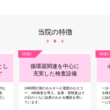
当院の特徴
特徴2
特徴3
とし
循環器関連を中心に
す
充実した検査設備
的な
24時間計測のホルター心電図や心エコ
一分
療。
ー、ABI検査を導入。血液・尿検査はそ
る検
応し
の日のうちに結果のわかる機器を用い
に結
ています。
一に