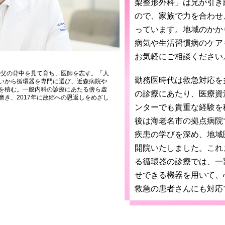
梨整形外科」は兄が引き
ので、家族で力を合わせ
っています。地域のかか
病気や生活習慣病のケア
お気軽にご相談ください
の父の背中を見て育ち、医師を志す。「人
勤務医時代は救急対応を
いから循環器を専門に選び、近森病院や
を積む。一般内科の診療にあたる傍ら虚
の診療にあたり、医療資
き、2017年に故郷への恩返しをめざし
ンターでも貴重な経験を
後は海老名市の拠点病院
疾患の学びを深め、地域
開院いたしました。これ
る循環器の診療では、一
せできる機器を用いて、
救急の患者さんにも対応