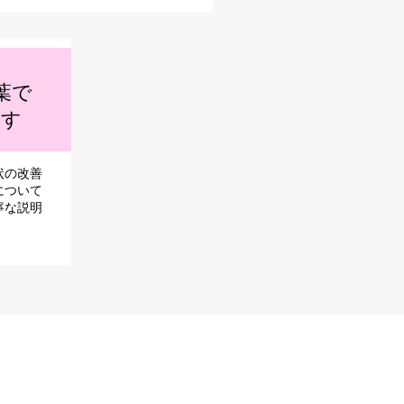
葉で
ます
状の改善
について
寧な説明